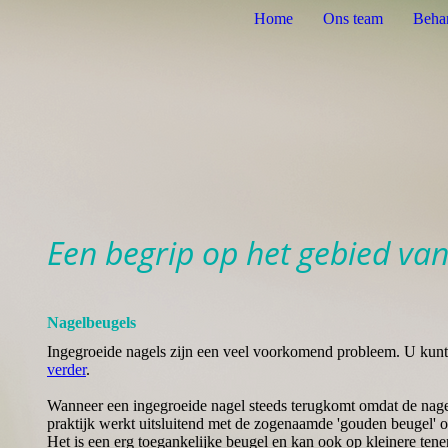
Home
Ons team
Beha
Een begrip op het gebied van
Nagelbeugels
Ingegroeide nagels zijn een veel voorkomend probleem. U kunt
verder
.
Wanneer een ingegroeide nagel steeds terugkomt omdat de nage
praktijk werkt uitsluitend met de zogenaamde 'gouden beugel' 
Het is een erg toegankelijke beugel en kan ook op kleinere te