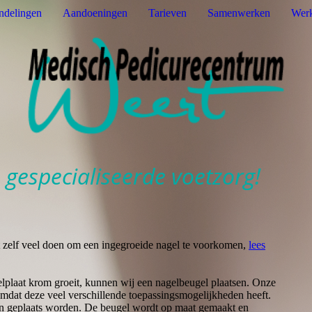
ndelingen
Aandoeningen
Tarieven
Samenwerken
Werk
 gespecialiseerde voetzorg!
 zelf veel doen om een ingegroeide nagel te voorkomen,
lees
lplaat krom groeit, kunnen wij een nagelbeugel plaatsen. Onze
omdat deze veel verschillende toepassingsmogelijkheden heeft.
nen geplaats worden. De beugel wordt op maat gemaakt en