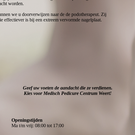
racht worden.
nnen we u doorverwijzen naar de de podotherapeut. Zij
e effectiever is bij een extreem vervormde nagelplaat.
Geef uw voeten de aandacht die ze verdienen.
Kies voor Medisch Pedicure Centrum Weert!
Openingstijden
Ma t/m vrij: 08:00 tot 17:00